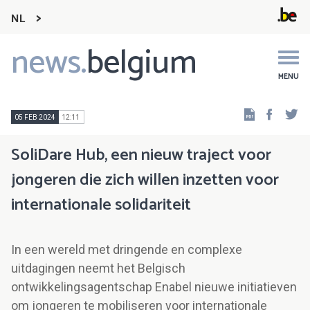
NL
news.
belgium
Main
navigation
MENU
Faceb
Tw
05 FEB 2024
12:11
SoliDare Hub, een nieuw traject voor
jongeren die zich willen inzetten voor
internationale solidariteit
In een wereld met dringende en complexe
uitdagingen neemt het Belgisch
ontwikkelingsagentschap Enabel nieuwe initiatieven
om jongeren te mobiliseren voor internationale