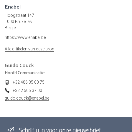
Enabel
Hoogstraat 147
1000 Bruxelles
België
https://www.enabel.be
Alle artikelen van deze bron
Guido
Couck
Hoofd Communicatie
+32 486 35 00 75
+32 2 505 37 00
guido.couck@enabel.be
Schrijf u in voor onze nieuwsbrief