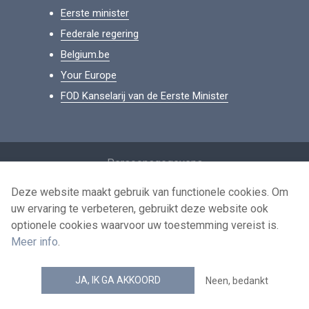
Eerste minister
Federale regering
Belgium.be
Your Europe
FOD Kanselarij van de Eerste Minister
Footer
Persoonsgegevens
Voorwaarden voor het hergebruik
Deze website maakt gebruik van functionele cookies. Om
uw ervaring te verbeteren, gebruikt deze website ook
Contacteer ons
optionele cookies waarvoor uw toestemming vereist is.
Toegankelijkheid
Meer info
.
news.belgium RSS feed
JA, IK GA AKKOORD
Neen, bedankt
© 2026 - news.belgium.be