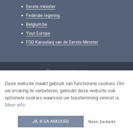
Eerste minister
Federale regering
Belgium.be
Your Europe
FOD Kanselarij van de Eerste Minister
Footer
Persoonsgegevens
Voorwaarden voor het hergebruik
Deze website maakt gebruik van functionele cookies. Om
uw ervaring te verbeteren, gebruikt deze website ook
Contacteer ons
optionele cookies waarvoor uw toestemming vereist is.
Toegankelijkheid
Meer info
.
news.belgium RSS feed
JA, IK GA AKKOORD
Neen, bedankt
© 2026 - news.belgium.be