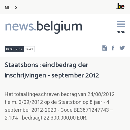
NL
news.
belgium
Main
navigation
MENU
Faceb
Tw
04 SEP 2012
14:48
Staatsbons : eindbedrag der
inschrijvingen - september 2012
Het totaal ingeschreven bedrag van 24/08/2012
t.e.m. 3/09/2012 op de Staatsbon op 8 jaar - 4
september 2012-2020 - Code BE3871247743 –
2,10% - bedraagt 22.300.000,00 EUR.