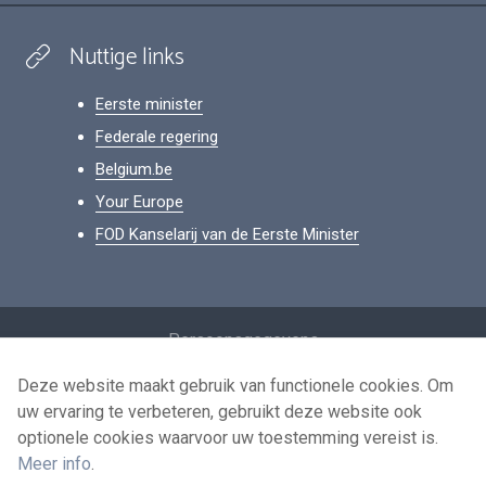
Nuttige links
Eerste minister
Federale regering
Belgium.be
Your Europe
FOD Kanselarij van de Eerste Minister
Footer
Persoonsgegevens
Voorwaarden voor het hergebruik
Deze website maakt gebruik van functionele cookies. Om
uw ervaring te verbeteren, gebruikt deze website ook
Contacteer ons
optionele cookies waarvoor uw toestemming vereist is.
Toegankelijkheid
Meer info
.