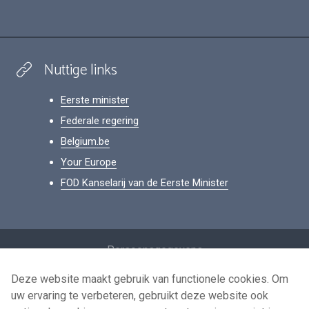
Nuttige links
Eerste minister
Federale regering
Belgium.be
Your Europe
FOD Kanselarij van de Eerste Minister
Footer
Persoonsgegevens
Voorwaarden voor het hergebruik
Deze website maakt gebruik van functionele cookies. Om
uw ervaring te verbeteren, gebruikt deze website ook
Contacteer ons