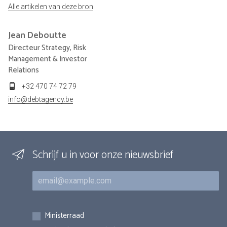
Alle artikelen van deze bron
Jean
Deboutte
Directeur Strategy, Risk
Management & Investor
Relations
+32 470 74 72 79
info@debtagency.be
Schrijf u in voor onze nieuwsbrief
E-mail
Inschrijvingen
Ministerraad