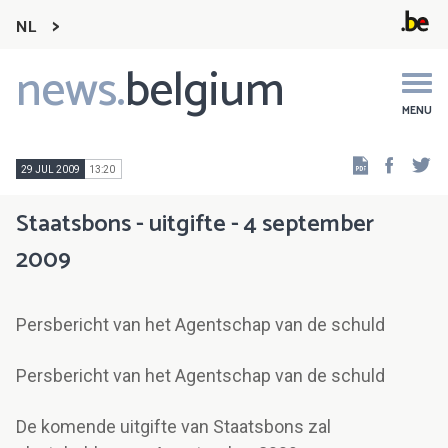
NL
news.
belgium
Main
navigation
MENU
Faceb
Tw
29 JUL 2009
13:20
Staatsbons - uitgifte - 4 september
2009
Persbericht van het Agentschap van de schuld
Persbericht van het Agentschap van de schuld
De komende uitgifte van Staatsbons zal