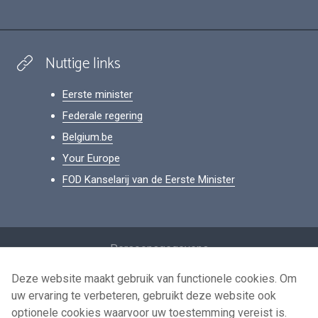
Nuttige links
Eerste minister
Federale regering
Belgium.be
Your Europe
FOD Kanselarij van de Eerste Minister
Footer
Persoonsgegevens
Voorwaarden voor het hergebruik
Deze website maakt gebruik van functionele cookies. Om
uw ervaring te verbeteren, gebruikt deze website ook
Contacteer ons
optionele cookies waarvoor uw toestemming vereist is.