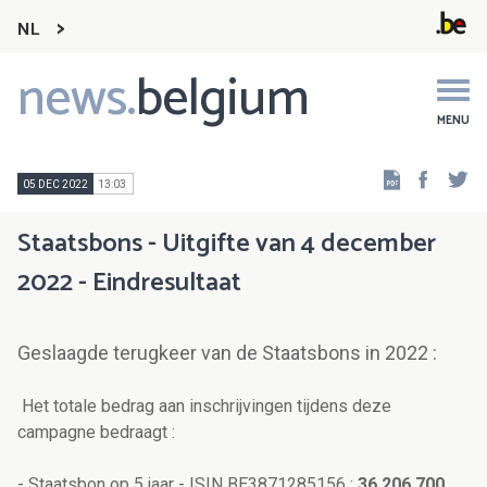
NL
news.
belgium
Main
navigation
MENU
Faceb
Tw
05 DEC 2022
13:03
Staatsbons - Uitgifte van 4 december
2022 - Eindresultaat
Geslaagde terugkeer van de Staatsbons in 2022 :
Het totale bedrag aan inschrijvingen tijdens deze
campagne bedraagt :
- Staatsbon op 5 jaar - ISIN BE3871285156 :
36 206 700