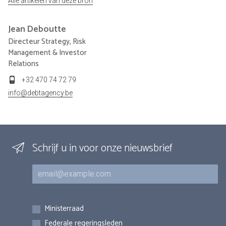
Alle artikelen van deze bron
Jean
Deboutte
Directeur Strategy, Risk
Management & Investor
Relations
+32 470 74 72 79
info@debtagency.be
Schrijf u in voor onze nieuwsbrief
E-mail
Inschrijvingen
Ministerraad
Federale regeringsleden