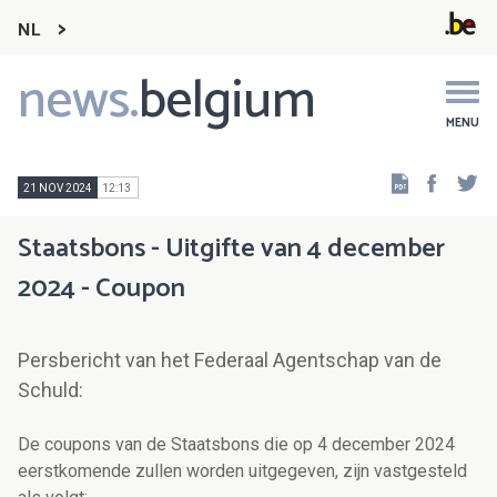
NL
news.
belgium
Main
navigation
MENU
Faceb
Tw
21 NOV 2024
12:13
Staatsbons - Uitgifte van 4 december
2024 - Coupon
Persbericht van het Federaal Agentschap van de
Schuld:
De coupons van de Staatsbons die op 4 december 2024
eerstkomende zullen worden uitgegeven, zijn vastgesteld