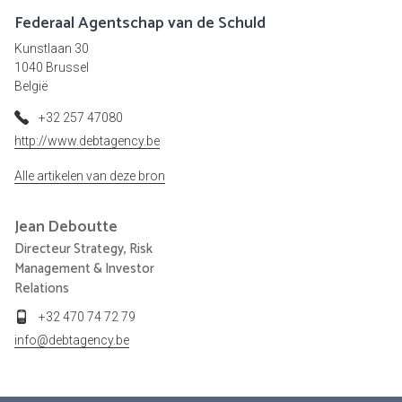
Federaal Agentschap van de Schuld
Kunstlaan 30
1040 Brussel
België
+32 257 47080
http://www.debtagency.be
Alle artikelen van deze bron
Jean
Deboutte
Directeur Strategy, Risk
Management & Investor
Relations
+32 470 74 72 79
info@debtagency.be