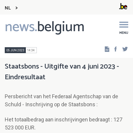
NL
news.
belgium
Main
navigation
MENU
Faceb
Tw
05 JUN 2023
14:34
Staatsbons - Uitgifte van 4 juni 2023 -
Eindresultaat
Persbericht van het Federaal Agentschap van de
Schuld - Inschrijving op de Staatsbons :
Het totaalbedrag aan inschrijvingen bedraagt : 127
523 000 EUR.