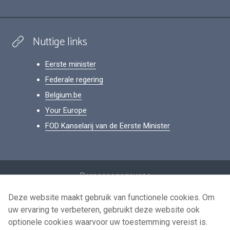
Nuttige links
Eerste minister
Federale regering
Belgium.be
Your Europe
FOD Kanselarij van de Eerste Minister
Footer
Persoonsgegevens
Voorwaarden voor het hergebruik
Deze website maakt gebruik van functionele cookies. Om
uw ervaring te verbeteren, gebruikt deze website ook
Contacteer ons
optionele cookies waarvoor uw toestemming vereist is.