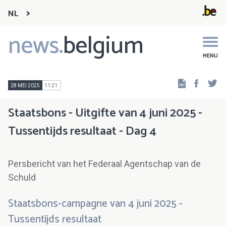
NL
news.
belgium
Main
navigation
MENU
Faceb
Tw
28 MEI 2025
11:21
Staatsbons - Uitgifte van 4 juni 2025 -
Tussentijds resultaat - Dag 4
Persbericht van het Federaal Agentschap van de
Schuld
Staatsbons-campagne van 4 juni 2025 -
Tussentijds resultaat