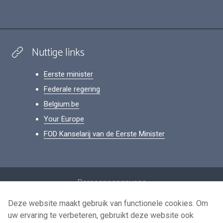
Nuttige links
Eerste minister
Federale regering
Belgium.be
Your Europe
FOD Kanselarij van de Eerste Minister
Footer
Persoonsgegevens
Voorwaarden voor het hergebruik
Deze website maakt gebruik van functionele cookies. Om
uw ervaring te verbeteren, gebruikt deze website ook
Contacteer ons