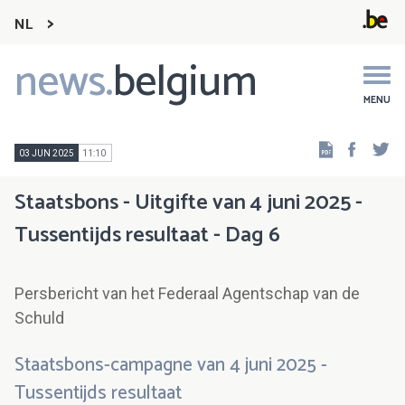
NL
news.
belgium
Main
navigation
MENU
Faceb
Tw
03 JUN 2025
11:10
Staatsbons - Uitgifte van 4 juni 2025 -
Tussentijds resultaat - Dag 6
Persbericht van het Federaal Agentschap van de
Schuld
Staatsbons-campagne van 4 juni 2025 -
Tussentijds resultaat