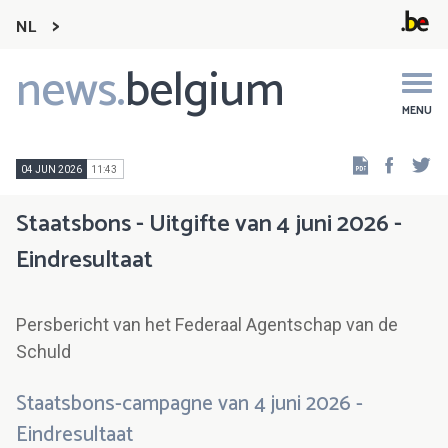
NL
news.
belgium
Main
navigation
MENU
Faceb
Tw
04 JUN 2026
11:43
Staatsbons - Uitgifte van 4 juni 2026 -
Eindresultaat
Persbericht van het Federaal Agentschap van de
Schuld
Staatsbons-campagne van 4 juni 2026 -
Eindresultaat