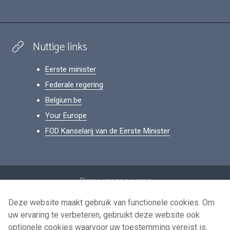
Nuttige links
Eerste minister
Federale regering
Belgium.be
Your Europe
FOD Kanselarij van de Eerste Minister
Footer
Persoonsgegevens
Voorwaarden voor het hergebruik
Deze website maakt gebruik van functionele cookies. Om
uw ervaring te verbeteren, gebruikt deze website ook
Contacteer ons
optionele cookies waarvoor uw toestemming vereist is.