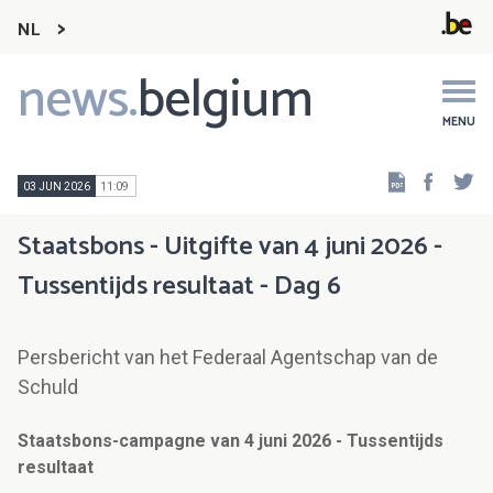
NL
news.
belgium
Main
navigation
MENU
Faceb
Tw
03 JUN 2026
11:09
Staatsbons - Uitgifte van 4 juni 2026 -
Tussentijds resultaat - Dag 6
Persbericht van het Federaal Agentschap van de
Schuld
Staatsbons-campagne van 4 juni 2026 - Tussentijds
resultaat