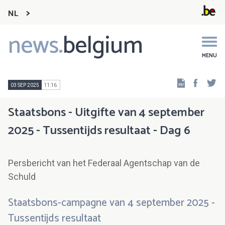
NL
news.
belgium
Main
navigation
MENU
Faceb
Tw
03 SEP 2025
11:16
Staatsbons - Uitgifte van 4 september
2025 - Tussentijds resultaat - Dag 6
Persbericht van het Federaal Agentschap van de
Schuld
Staatsbons-campagne van 4 september 2025 -
Tussentijds resultaat