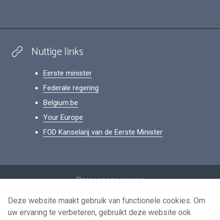
Nuttige links
Eerste minister
Federale regering
Belgium.be
Your Europe
FOD Kanselarij van de Eerste Minister
Footer
Persoonsgegevens
Voorwaarden voor het hergebruik
Deze website maakt gebruik van functionele cookies. Om
uw ervaring te verbeteren, gebruikt deze website ook
Contacteer ons