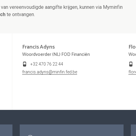
el van vereenvoudigde aangifte krijgen, kunnen via Myminfin
sch
te ontvangen.
Francis
Adyns
Fl
Woordvoerder (NL) FOD Financiën
Woo
+32 470 76 22 44
francis.adyns@minfin.fed.be
flo