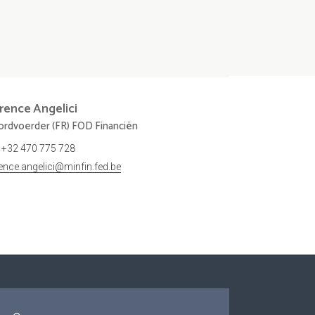
orence
Angelici
rdvoerder (FR) FOD Financiën
+32 470 775 728
rence.angelici@minfin.fed.be