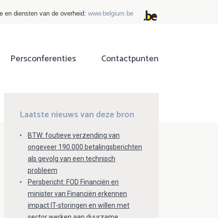
ie en diensten van de overheid:
www.belgium.be
Persconferenties
Contactpunten
ok
tter
Laatste nieuws van deze bron
BTW: foutieve verzending van
ongeveer 190.000 betalingsberichten
als gevolg van een technisch
probleem
Persbericht: FOD Financiën en
minister van Financiën erkennen
impact IT-storingen en willen met
sector werken aan duurzame