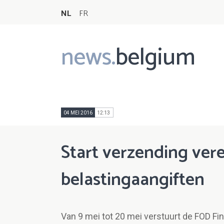
NL
FR
news.
belgium
Main
navigation
04 MEI 2016
12:13
Start verzending ve
belastingaangiften
Van 9 mei tot 20 mei verstuurt de FOD Fi