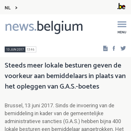
NL
news.
belgium
Main
navigation
MENU
Faceb
Tw
13 JUN 2017
13:46
Steeds meer lokale besturen geven de
voorkeur aan bemiddelaars in plaats van
het opleggen van G.A.S.-boetes
Brussel, 13 juni 2017. Sinds de invoering van de
bemiddeling in kader van de gemeentelijke
administratieve sancties (G.A.S.) hebben bijna 400
lokale besturen een bemiddelaar aangetrokken. Het