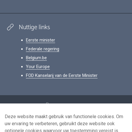
Nuttige links
Eerste minister
Federale regering
Belgium.be
Your Europe
FOD Kanselarij van de Eerste Minister
Footer
Persoonsgegevens
Voorwaarden voor het hergebruik
Deze website maakt gebruik van functionele cookies. Om
uw ervaring te verbeteren, gebruikt deze website ook
Contacteer ons
optionele cookies waarvoor uw toestemming vereist is.