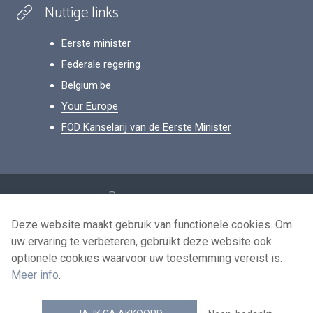
Nuttige links
Eerste minister
Federale regering
Belgium.be
Your Europe
FOD Kanselarij van de Eerste Minister
Footer
Persoonsgegevens
Voorwaarden voor het hergebruik
Deze website maakt gebruik van functionele cookies. Om
uw ervaring te verbeteren, gebruikt deze website ook
Contacteer ons
optionele cookies waarvoor uw toestemming vereist is.
Toegankelijkheid
Meer info
.
news.belgium RSS feed