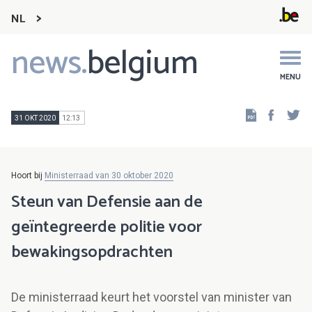
NL
news.
belgium
Main
navigation
MENU
Faceb
Tw
31 OKT 2020
12:13
Hoort bij
Ministerraad van 30 oktober 2020
Steun van Defensie aan de
geïntegreerde politie voor
bewakingsopdrachten
De ministerraad keurt het voorstel van minister van