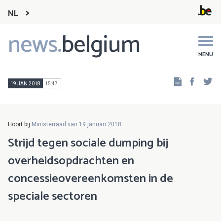
NL
news.
belgium
Main
navigation
MENU
Faceb
Tw
19 JAN 2018
15:47
Hoort bij
Ministerraad van 19 januari 2018
Strijd tegen sociale dumping bij
overheidsopdrachten en
concessieovereenkomsten in de
speciale sectoren