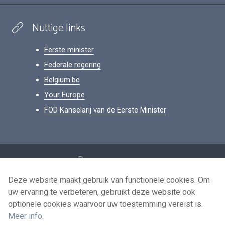
Nuttige links
Eerste minister
Federale regering
Belgium.be
Your Europe
FOD Kanselarij van de Eerste Minister
Footer
Persoonsgegevens
Voorwaarden voor het hergebruik
Deze website maakt gebruik van functionele cookies. Om
uw ervaring te verbeteren, gebruikt deze website ook
Contacteer ons
optionele cookies waarvoor uw toestemming vereist is.
Toegankelijkheid
Meer info
.