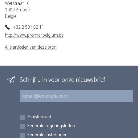
Wetstraat 16
1000 Brussel
België
+32 2 501 02 11
http://www.premier.belgium.be
Alle artikelen van deze bron
Schrijf u in voor onze nieuwsbrief
E-mail
Inschrijvingen
Ministerraad
Federale regeringsleden
Federale instellingen