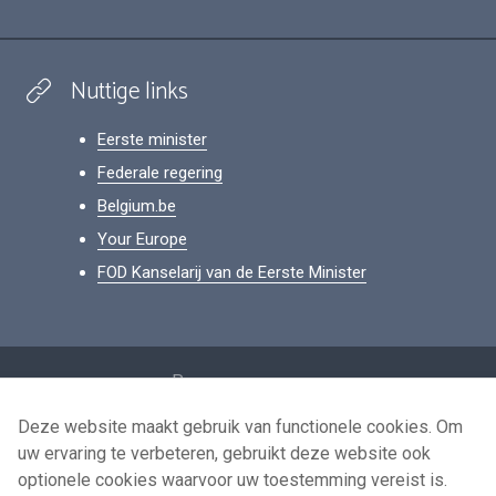
Nuttige links
Eerste minister
Federale regering
Belgium.be
Your Europe
FOD Kanselarij van de Eerste Minister
Footer
Persoonsgegevens
Voorwaarden voor het hergebruik
Deze website maakt gebruik van functionele cookies. Om
uw ervaring te verbeteren, gebruikt deze website ook
Contacteer ons
optionele cookies waarvoor uw toestemming vereist is.