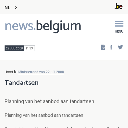
NL
news.
belgium
Main
navigation
MENU
Faceb
Tw
22 JUL 2008
11:33
Hoort bij
Ministerraad van 22 juli 2008
Tandartsen
Planning van het aanbod aan tandartsen
Planning van het aanbod aan tandartsen