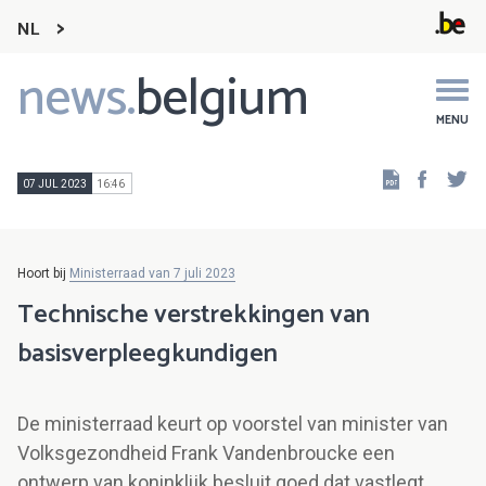
NL
news.
belgium
Main
navigation
MENU
Faceb
Tw
07 JUL 2023
16:46
Hoort bij
Ministerraad van 7 juli 2023
Technische verstrekkingen van
basisverpleegkundigen
De ministerraad keurt op voorstel van minister van
Volksgezondheid Frank Vandenbroucke een
ontwerp van koninklijk besluit goed dat vastlegt