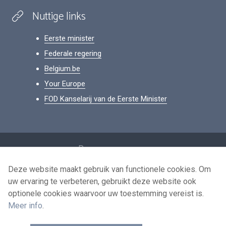
Nuttige links
Eerste minister
Federale regering
Belgium.be
Your Europe
FOD Kanselarij van de Eerste Minister
Footer
Persoonsgegevens
Voorwaarden voor het hergebruik
Deze website maakt gebruik van functionele cookies. Om
uw ervaring te verbeteren, gebruikt deze website ook
Contacteer ons
optionele cookies waarvoor uw toestemming vereist is.
Toegankelijkheid
Meer info
.