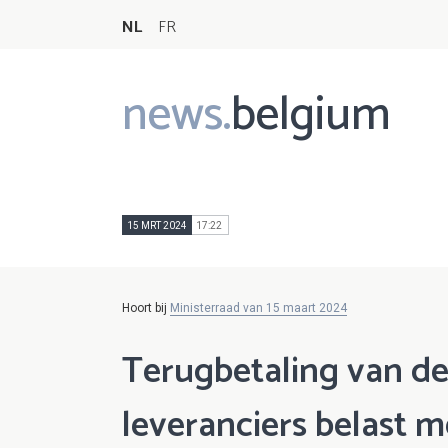
NL
FR
news.
belgium
Main
navigation
15 MRT 2024
17:22
Hoort bij
Ministerraad van 15 maart 2024
Terugbetaling van de
leveranciers belast 