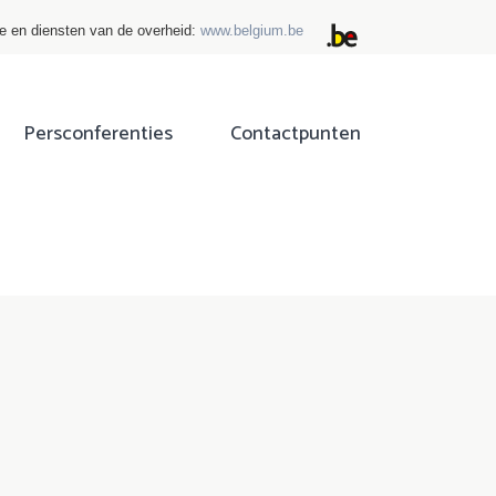
ie en diensten van de overheid:
www.belgium.be
Persconferenties
Contactpunten
ok
tter