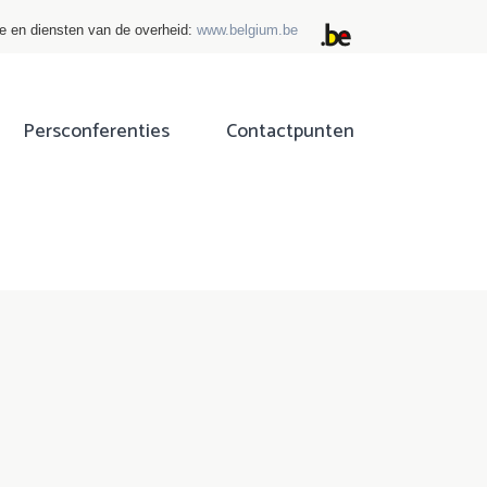
ie en diensten van de overheid:
www.belgium.be
Persconferenties
Contactpunten
ok
tter