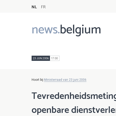
NL
FR
news.
belgium
Main
navigation
23 JUN 2006
17:00
Hoort bij
Ministerraad van 23 juni 2006
Tevredenheidsmeting
openbare dienstverle