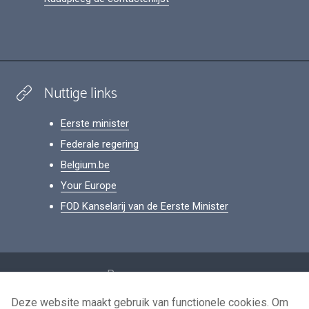
Nuttige links
Eerste minister
Federale regering
Belgium.be
Your Europe
FOD Kanselarij van de Eerste Minister
Footer
Persoonsgegevens
Voorwaarden voor het hergebruik
Deze website maakt gebruik van functionele cookies. Om