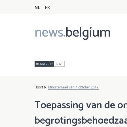
NL
FR
news.
belgium
Main
navigation
04 OKT 2019
17:59
Hoort bij
Ministerraad van 4 oktober 2019
Toepassing van de o
begrotingsbehoedza