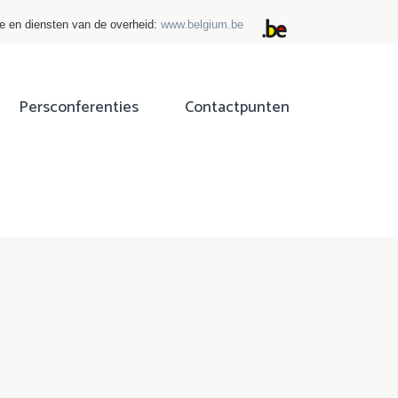
ie en diensten van de overheid:
www.belgium.be
Persconferenties
Contactpunten
ok
tter