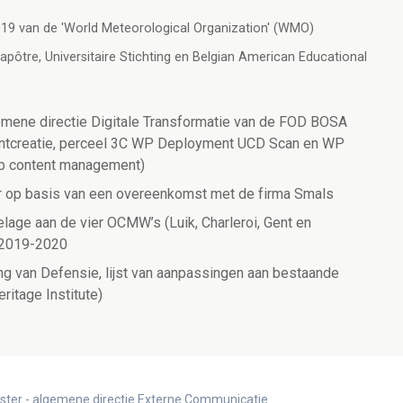
2019 van de 'World Meteorological Organization' (WMO)
pôtre, Universitaire Stichting en Belgian American Educational
gemene directie Digitale Transformatie van de FOD BOSA
entcreatie, perceel 3C WP Deployment UCD Scan en WP
eb content management)
er op basis van een overeenkomst met de firma Smals
lage aan de vier OCMW’s (Luik, Charleroi, Gent en
n 2019-2020
ng van Defensie, lijst van aanpassingen aan bestaande
ritage Institute)
ister - algemene directie Externe Communicatie