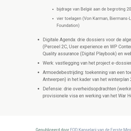
bijdrage van België aan de begroting 
vier toelagen (Von Karman, Biermans-La
Foundation)
Digitale Agenda: drie dossiers voor de al
(Perceel 2C, User experience en WP Cont
Quality assurance (Digital Playbook) en w
Werk: vastlegging van het project e-dossi
Armoedebestrijding: toekenning van een toe
Antwerpen) in het kader van het winterpla
Defensie: drie overheidsopdrachten (werki
provisionele visa en werking van het War He
Gepubliceerd door
FOD Kanselarij van de Eerste Min