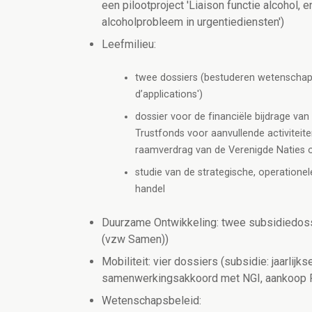
een pilootproject 'Liaison functie alcohol, 
alcoholprobleem in urgentiediensten')
Leefmilieu:
twee dossiers (bestuderen wetenschappe
d’applications')
dossier voor de financiële bijdrage va
Trustfonds voor aanvullende activiteit
raamverdrag van de Verenigde Naties o
studie van de strategische, operatione
handel
Duurzame Ontwikkeling: twee subsidiedossi
(vzw Samen))
Mobiliteit: vier dossiers (subsidie: jaarlij
samenwerkingsakkoord met NGI, aankoop P
Wetenschapsbeleid: