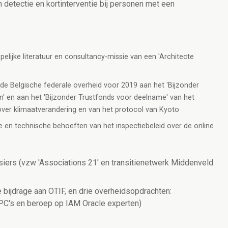
en detectie en kortinterventie bij personen met een
lijke literatuur en consultancy-missie van een 'Architecte
n de Belgische federale overheid voor 2019 aan het 'Bijzonder
en' en aan het 'Bijzonder Trustfonds voor deelname' van het
ver klimaatverandering en van het protocol van Kyoto
le en technische behoeften van het inspectiebeleid over de online
ers (vzw 'Associations 21' en transitienetwerk Middenveld
kse bijdrage aan OTIF, en drie overheidsopdrachten:
C's en beroep op IAM Oracle experten)