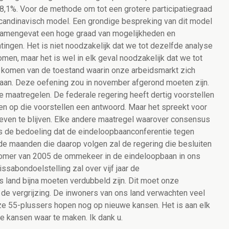
8,1%. Voor de methode om tot een grotere participatiegraad
Scandinavisch model. Een grondige bespreking van dit model
 samengevat een hoge graad van mogelijkheden en
ingen. Het is niet noodzakelijk dat we tot dezelfde analyse
n, maar het is wel in elk geval noodzakelijk dat we tot
 komen van de toestand waarin onze arbeidsmarkt zich
gaan. Deze oefening zou in november afgerond moeten zijn.
maatregelen. De federale regering heeft dertig voorstellen
n op die voorstellen een antwoord. Maar het spreekt voor
oeven te blijven. Elke andere maatregel waarover consensus
is de bedoeling dat de eindeloopbaanconferentie tegen
 de maanden die daarop volgen zal de regering die besluiten
omer van 2005 de ommekeer in de eindeloopbaan in ons
ssabondoelstelling zal over vijf jaar de
 land bijna moeten verdubbeld zijn. Dit moet onze
 de vergrijzing. De inwoners van ons land verwachten veel
ze 55-plussers hopen nog op nieuwe kansen. Het is aan elk
kansen waar te maken. Ik dank u.