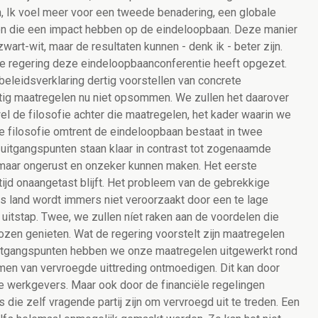
n, Ik voel meer voor een tweede benadering, een globale
ren die een impact hebben op de eindeloopbaan. Deze manier
wart-wit, maar de resultaten kunnen - denk ik - beter zijn.
le regering deze eindeloopbaanconferentie heeft opgezet.
beleidsverklaring dertig voorstellen van concrete
ig maatregelen nu niet opsommen. We zullen het daarover
l de filosofie achter die maatregelen, het kader waarin we
ze filosofie omtrent de eindeloopbaan bestaat in twee
uitgangspunten staan klaar in contrast tot zogenaamde
maar ongerust en onzeker kunnen maken. Het eerste
tijd onaangetast blijft. Het probleem van de gebrekkige
s land wordt immers niet veroorzaakt door een te lage
e uitstap. Twee, we zullen níet raken aan de voordelen die
zen genieten. Wat de regering voorstelt zijn maatregelen
uitgangspunten hebben we onze maatregelen uitgewerkt rond
men van vervroegde uittreding ontmoedigen. Dit kan door
e werkgevers. Maar ook door de financiële regelingen
die zelf vragende partij zijn om vervroegd uit te treden. Een