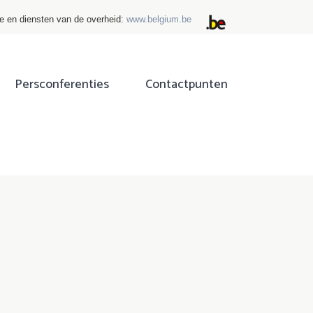
ie en diensten van de overheid:
www.belgium.be
Persconferenties
Contactpunten
ok
tter