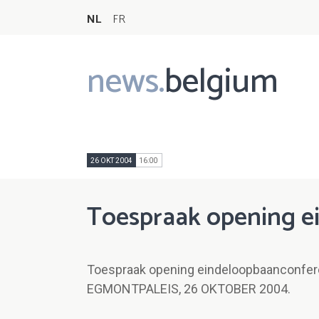
NL
FR
news.
belgium
Main
navigation
26 OKT 2004
16:00
Toespraak opening e
Toespraak opening eindeloopbaanconfer
EGMONTPALEIS, 26 OKTOBER 2004.