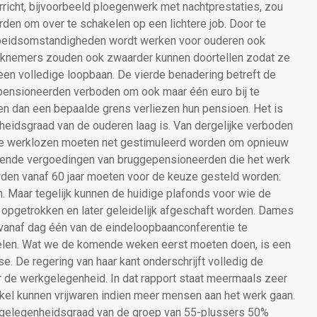
rricht, bijvoorbeeld ploegenwerk met nachtprestaties, zou
den om over te schakelen op een lichtere job. Door te
rbeidsomstandigheden wordt werken voor ouderen ook
erknemers zouden ook zwaarder kunnen doortellen zodat ze
een volledige loopbaan. De vierde benadering betreft de
epensioneerden verboden om ook maar één euro bij te
n dan een bepaalde grens verliezen hun pensioen. Het is
heidsgraad van de ouderen laag is. Van dergelijke verboden
e werklozen moeten net gestimuleerd worden om opnieuw
ullende vergoedingen van bruggepensioneerden die het werk
rden vanaf 60 jaar moeten voor de keuze gesteld worden:
. Maar tegelijk kunnen de huidige plafonds voor wie de
st opgetrokken en later geleidelijk afgeschaft worden. Dames
m vanaf dag één van de eindeloopbaanconferentie te
gelen. Wat we de komende weken eerst moeten doen, is een
. De regering van haar kant onderschrijft volledig de
r de werkgelegenheid. In dat rapport staat meermaals zeer
kel kunnen vrijwaren indien meer mensen aan het werk gaan.
gelegenheidsgraad van de groep van 55-plussers 50%