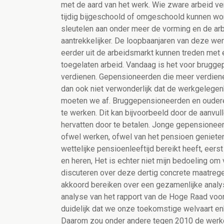
met de aard van het werk. Wie zware arbeid ve
tijdig bijgeschoold of omgeschoold kunnen wor
sleutelen aan onder meer de vorming en de a
aantrekkelijker. De loopbaanjaren van deze w
eerder uit de arbeidsmarkt kunnen treden met 
toegelaten arbeid. Vandaag is het voor brugg
verdienen. Gepensioneerden die meer verdiene
dan ook niet verwonderlijk dat de werkgelegen
moeten we af. Bruggepensioneerden en ouder
te werken. Dit kan bijvoorbeeld door de aanv
hervatten door te betalen. Jonge gepensionee
ofwel werken, ofwel van het pensioen genieten
wettelijke pensioenleeftijd bereikt heeft, eer
en heren, Het is echter niet mijn bedoeling o
discuteren over deze dertig concrete maatre
akkoord bereiken over een gezamenlijke analyse
analyse van het rapport van de Hoge Raad voo
duidelijk dat we onze toekomstige welvaart en
Daarom zou onder andere tegen 2010 de werk