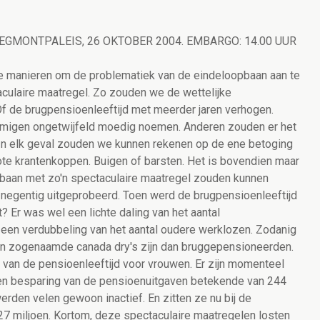
ie EGMONTPALEIS, 26 OKTOBER 2004. EMBARGO: 14.00 UUR
ee manieren om de problematiek van de eindeloopbaan aan te
aculaire maatregel. Zo zouden we de wettelijke
 Of de brugpensioenleeftijd met meerder jaren verhogen.
mmigen ongetwijfeld moedig noemen. Anderen zouden er het
 In elk geval zouden we kunnen rekenen op de ene betoging
te krantenkoppen. Buigen of barsten. Het is bovendien maar
baan met zo'n spectaculaire maatregel zouden kunnen
en negentig uitgeprobeerd. Toen werd de brugpensioenleeftijd
? Er was wel een lichte daling van het aantal
een verdubbeling van het aantal oudere werklozen. Zodanig
en zogenaamde canada dry's zijn dan bruggepensioneerden.
van de pensioenleeftijd voor vrouwen. Er zijn momenteel
en besparing van de pensioenuitgaven betekende van 244
erden velen gewoon inactief. En zitten ze nu bij de
327 miljoen. Kortom, deze spectaculaire maatregelen losten