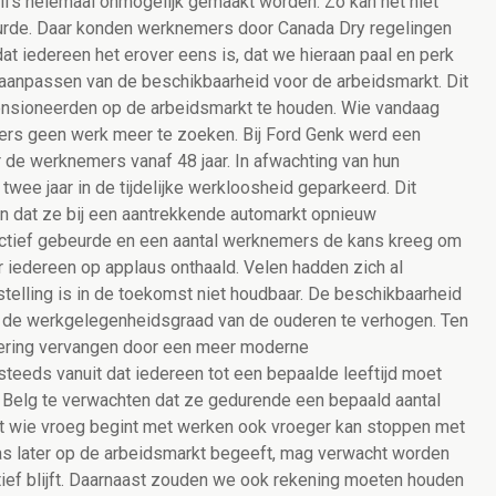
elfs helemaal onmogelijk gemaakt worden. Zo kan het niet
eurde. Daar konden werknemers door Canada Dry regelingen
 dat iedereen het erover eens is, dat we hieraan paal en perk
 aanpassen van de beschikbaarheid voor de arbeidsmarkt. Dit
ensioneerden op de arbeidsmarkt te houden. Wie vandaag
mers geen werk meer te zoeken. Bij Ford Genk werd een
 de werknemers vanaf 48 jaar. In afwachting van hun
wee jaar in de tijdelijke werkloosheid geparkeerd. Dit
in dat ze bij een aantrekkende automarkt opnieuw
ctief gebeurde en een aantal werknemers de kans kreeg om
r iedereen op applaus onthaald. Velen hadden zich al
nstelling is in de toekomst niet houdbaar. De beschikbaarheid
 de werkgelegenheidsgraad van de ouderen te verhogen. Ten
ering vervangen door een meer moderne
teeds vanuit dat iedereen tot een bepaalde leeftijd moet
ke Belg te verwachten dat ze gedurende een bepaald aantal
dat wie vroeg begint met werken ook vroeger kan stoppen met
pas later op de arbeidsmarkt begeeft, mag verwacht worden
actief blijft. Daarnaast zouden we ook rekening moeten houden