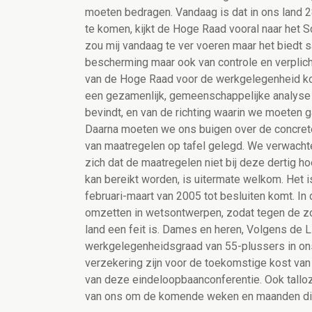
moeten bedragen. Vandaag is dat in ons land 2
te komen, kijkt de Hoge Raad vooral naar het 
zou mij vandaag te ver voeren maar het biedt
bescherming maar ook van controle en verplicht
van de Hoge Raad voor de werkgelegenheid kome
een gezamenlijk, gemeenschappelijke analyse
bevindt, en van de richting waarin we moeten 
Daarna moeten we ons buigen over de concrete 
van maatregelen op tafel gelegd. We verwachte
zich dat de maatregelen niet bij deze dertig h
kan bereikt worden, is uitermate welkom. Het 
februari-maart van 2005 tot besluiten komt. In
omzetten in wetsontwerpen, zodat tegen de z
land een feit is. Dames en heren, Volgens de Li
werkgelegenheidsgraad van 55-plussers in ons
verzekering zijn voor de toekomstige kost van
van deze eindeloopbaanconferentie. Ook tallo
van ons om de komende weken en maanden die 