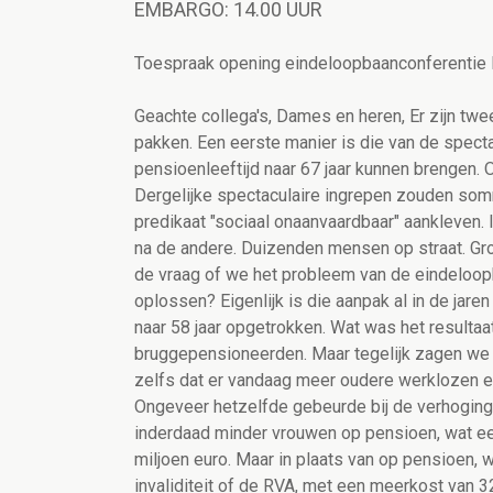
EMBARGO: 14.00 UUR
Toespraak opening eindeloopbaanconferent
Geachte collega's, Dames en heren, Er zijn tw
pakken. Een eerste manier is die van de spect
pensioenleeftijd naar 67 jaar kunnen brengen.
Dergelijke spectaculaire ingrepen zouden so
predikaat "sociaal onaanvaardbaar" aankleven.
na de andere. Duizenden mensen op straat. Gro
de vraag of we het probleem van de eindeloop
oplossen? Eigenlijk is die aanpak al in de jar
naar 58 jaar opgetrokken. Wat was het resultaat
bruggepensioneerden. Maar tegelijk zagen we 
zelfs dat er vandaag meer oudere werklozen 
Ongeveer hetzelfde gebeurde bij de verhoging 
inderdaad minder vrouwen op pensioen, wat e
miljoen euro. Maar in plaats van op pensioen, w
invaliditeit of de RVA, met een meerkost van 