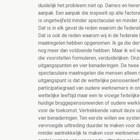
duidelijk het probleem niet op. Dames en here
aanpak. Een aanpak die inspeelt op alle facto
is ongetwijfeld minder spectaculair en minder z
Dat is in elk geval de reden waarom de federa
Dat is ook de reden waarom wij in de federale 
maatregelen hebben opgenomen. Ik ga die dert
nog meer dan voldoende hebben. Maar ik wil we
die voorstellen formuleren, verduidelijken. On
uitgangspunten en vier benaderingen. De twee 
spectaculaire maatregelen die mensen alleen 
uitgangspunt is dat de wettelijke pensioenleef
participatiegraad van oudere werknemers in on
wettelijke leeftijd maar een te vroege feitelijk
huidige bruggepensioneerden of oudere werklo
voor de toekomst. Vertrekkende vanuit deze 
vier benaderingen. Ten eerste willen we syste
vervroegde uittreding duurder te maken voor d
minder aantrekkelijk te maken voor werknemers 