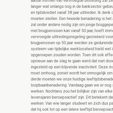
aantal vormen van vervroegde uittreding zal z
langer wat onlangs nog in de banksector geb
en tijdskrediet vanaf 38 jaar uittreden. Ik denk
moeten stellen. Een tweede benadering is het
zal onder andere nodig zijn om jonge bruggep
met brugpensioen kan vanaf 50 jaar, hoeft im
vervroegde uittredingsregeling gecreëerd voor
brugpensioen op 50 jaar werden ze gedurende t
systeem van tijdelijke werkloosheid hield wel 
opgeroepen zouden worden. Toen dit ook effe
opnieuw aan de slag te gaan werd dat niet doo
ingesteld op een blijvende inactiviteit. Deze i
moet omhoog, zoniet wordt het onmogelijk om
derde moeten we onze huidige leeftijdsbenad
loopbaanbenadering. Vandaag gaan we er nog s
werken. Nochtans zou het billijker zijn van el
levensjaren beroepsactief zijn. Dit betekent 
werken. Van wie langer studeert en zich dus 
dat hij ook tot op een latere leeftijd beroeps