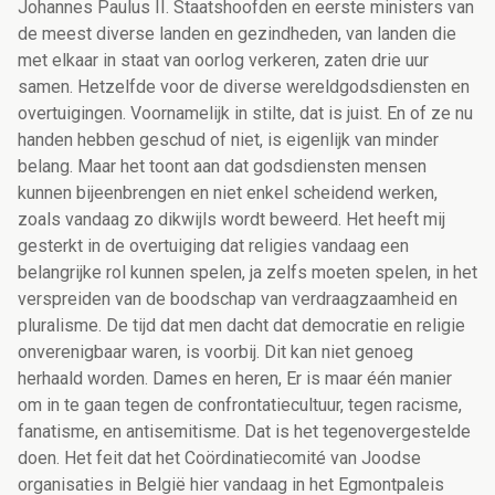
Johannes Paulus II. Staatshoofden en eerste ministers van
de meest diverse landen en gezindheden, van landen die
met elkaar in staat van oorlog verkeren, zaten drie uur
samen. Hetzelfde voor de diverse wereldgodsdiensten en
overtuigingen. Voornamelijk in stilte, dat is juist. En of ze nu
handen hebben geschud of niet, is eigenlijk van minder
belang. Maar het toont aan dat godsdiensten mensen
kunnen bijeenbrengen en niet enkel scheidend werken,
zoals vandaag zo dikwijls wordt beweerd. Het heeft mij
gesterkt in de overtuiging dat religies vandaag een
belangrijke rol kunnen spelen, ja zelfs moeten spelen, in het
verspreiden van de boodschap van verdraagzaamheid en
pluralisme. De tijd dat men dacht dat democratie en religie
onverenigbaar waren, is voorbij. Dit kan niet genoeg
herhaald worden. Dames en heren, Er is maar één manier
om in te gaan tegen de confrontatiecultuur, tegen racisme,
fanatisme, en antisemitisme. Dat is het tegenovergestelde
doen. Het feit dat het Coördinatiecomité van Joodse
organisaties in België hier vandaag in het Egmontpaleis