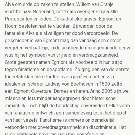
Alva om orde op zaken te stellen. Willem van Oranje
vluchtte naar Nederland, net zoals overigens bijna alle
Protestanten en joden. De katholieke graven Egmont en
Hoorn besloten niet te vluchten. Zij werden door de
fanatieke Alva als afvalligen ter dood veroordeeld. De
geschiedenis van Egmont mag dan vandaag een eerder
vergeten verhaal zijn, in de achttiende en negentiende eeuw
was hij het symbool van vrijheid en verdraagzaamheid.
Grote geesten namen Egmont als voorbeeld in hun strijd
tegen fanatisme en despotisme. Zo ging een van de eerste
toneelstukken van Goethe over graaf Egmont en zijn
idealen en schreef Ludwig von Beethoven in 1809 zelfs
een Egmont Ouverture. Dames en heren, Anno 2005 zijn we
misschien iets minder aangegrepen door historische
romantiek. Toch blijft de boodschap onveranderd. Elke vorm
van fanatisme ontwricht een samenleving tot in het diepst
van haar vezels. Fanatisme is immers onlosmakelijk
verbonden met onverdraagzaamheid en discriminatie. Het
is de irrationele bron van racisme, xenofobie en