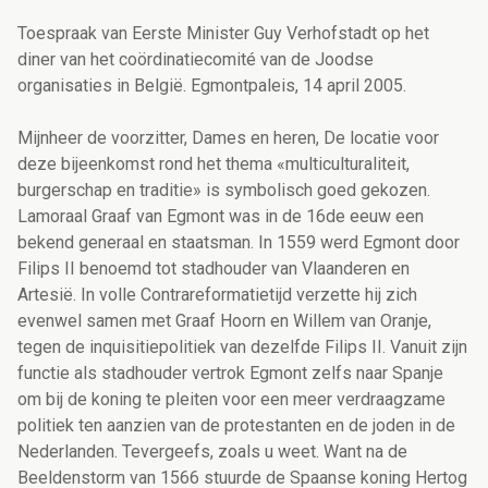
Toespraak van Eerste Minister Guy Verhofstadt op het
diner van het coördinatiecomité van de Joodse
organisaties in België. Egmontpaleis, 14 april 2005.
Mijnheer de voorzitter, Dames en heren, De locatie voor
deze bijeenkomst rond het thema «multiculturaliteit,
burgerschap en traditie» is symbolisch goed gekozen.
Lamoraal Graaf van Egmont was in de 16de eeuw een
bekend generaal en staatsman. In 1559 werd Egmont door
Filips II benoemd tot stadhouder van Vlaanderen en
Artesië. In volle Contrareformatietijd verzette hij zich
evenwel samen met Graaf Hoorn en Willem van Oranje,
tegen de inquisitiepolitiek van dezelfde Filips II. Vanuit zijn
functie als stadhouder vertrok Egmont zelfs naar Spanje
om bij de koning te pleiten voor een meer verdraagzame
politiek ten aanzien van de protestanten en de joden in de
Nederlanden. Tevergeefs, zoals u weet. Want na de
Beeldenstorm van 1566 stuurde de Spaanse koning Hertog