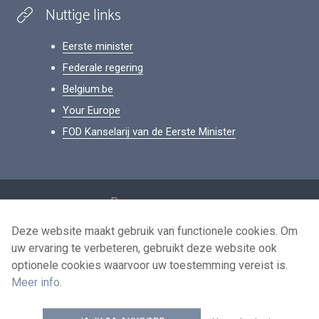
Nuttige links
Eerste minister
Federale regering
Belgium.be
Your Europe
FOD Kanselarij van de Eerste Minister
Footer
Persoonsgegevens
Voorwaarden voor het hergebruik
Deze website maakt gebruik van functionele cookies. Om
uw ervaring te verbeteren, gebruikt deze website ook
Contacteer ons
optionele cookies waarvoor uw toestemming vereist is.
Toegankelijkheid
Meer info
.
news.belgium RSS feed