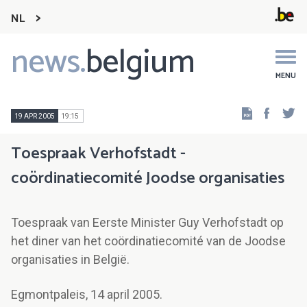
NL
news.
belgium
Main
navigation
MENU
Faceb
Tw
19 APR 2005
19:15
Toespraak Verhofstadt -
coördinatiecomité Joodse organisaties
Toespraak van Eerste Minister Guy Verhofstadt op
het diner van het coördinatiecomité van de Joodse
organisaties in België.
Egmontpaleis, 14 april 2005.