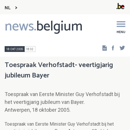
NL
news.
belgium
Main
navigation
MENU
Faceb
Tw
18 OKT 2005
18:32
Toespraak Verhofstadt- veertigjarig
jubileum Bayer
Toespraak van Eerste Minister Guy Verhofstadt bij
het veertigjarig jubileum van Bayer.
Antwerpen, 18 oktober 2005.
Toespraak van Eerste Minister Guy Verhofstadt bij het