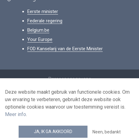
Eerste minister
Federale regering
Belgium.be
Your Europe
FOD Kanselarij van de Eerste Minister
Footer
Persoonsgegevens
Voorwaarden voor het hergebruik
Deze website maakt gebruik van functionele cookies. Om
uw ervaring te verbeteren, gebruikt deze website ook
Contacteer ons
optionele cookies waarvoor uw toestemming vereist is.
Toegankelijkheid
Meer info
.
news.belgium RSS feed
JA, IK GA AKKOORD
Neen, bedankt