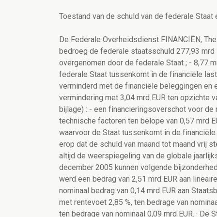
Toestand van de schuld van de federale Staat
De Federale Overheidsdienst FINANCIËN, Thes
bedroeg de federale staatsschuld 277,93 mrd E
overgenomen door de federale Staat ; - 8,77 m
federale Staat tussenkomt in de financiële las
verminderd met de financiële beleggingen en e
vermindering met 3,04 mrd EUR ten opzichte va
bijlage) : - een financieringsoverschot voor 
technische factoren ten belope van 0,57 mrd EU
waarvoor de Staat tussenkomt in de financiële 
erop dat de schuld van maand tot maand vrij st
altijd de weerspiegeling van de globale jaarli
december 2005 kunnen volgende bijzonderhede
werd een bedrag van 2,51 mrd EUR aan lineair
nominaal bedrag van 0,14 mrd EUR aan Staatsbon
met rentevoet 2,85 %, ten bedrage van nominaal
ten bedrage van nominaal 0,09 mrd EUR. · De