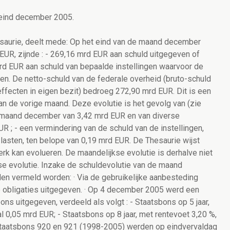
 eind december 2005.
aurie, deelt mede: Op het eind van de maand december
UR, zijnde : - 269,16 mrd EUR aan schuld uitgegeven of
rd EUR aan schuld van bepaalde instellingen waarvoor de
ten. De netto-schuld van de federale overheid (bruto-schuld
ffecten in eigen bezit) bedroeg 272,90 mrd EUR. Dit is een
n de vorige maand. Deze evolutie is het gevolg van (zie
de maand december van 3,42 mrd EUR en van diverse
R ; - een vermindering van de schuld van de instellingen,
lasten, ten belope van 0,19 mrd EUR. De Thesaurie wijst
erk kan evolueren. De maandelijkse evolutie is derhalve niet
jkse evolutie. Inzake de schuldevolutie van de maand
n vermeld worden: · Via de gebruikelijke aanbesteding
e obligaties uitgegeven. · Op 4 december 2005 werd een
s uitgegeven, verdeeld als volgt : - Staatsbons op 5 jaar,
 0,05 mrd EUR; - Staatsbons op 8 jaar, met rentevoet 3,20 %,
 Staatsbons 920 en 921 (1998-2005) werden op eindvervaldag