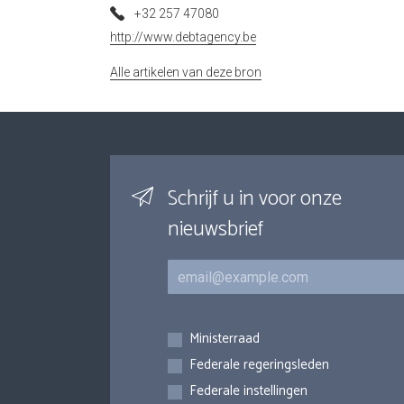
+32 257 47080
http://www.debtagency.be
Alle artikelen van deze bron
Schrijf u in voor onze
nieuwsbrief
E-mail
Inschrijvingen
Ministerraad
Federale regeringsleden
Federale instellingen