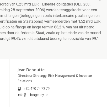
rag van 0,25 mrd EUR. · Lineaire obligaties (OLO 283,
rvaldag 28 september 2006) werden teruggekocht voor een
rrichtingen (beleggingen zoals interbancaire plaatsingen en
tcertificaten en Staatsbons) vermeerderden met 1,52 mrd EUR.
 op halflange en lange termijn 88,2 % van het uitstaand
en door de federale Staat, zoals op het einde van de maand
digt 99,4% van dit uitstaand bedrag, ten opzichte van 99,1
Jean
Deboutte
Directeur Strategy, Risk Management & Investor
Relations
+32 470 74 72 79
info@debtagency.be