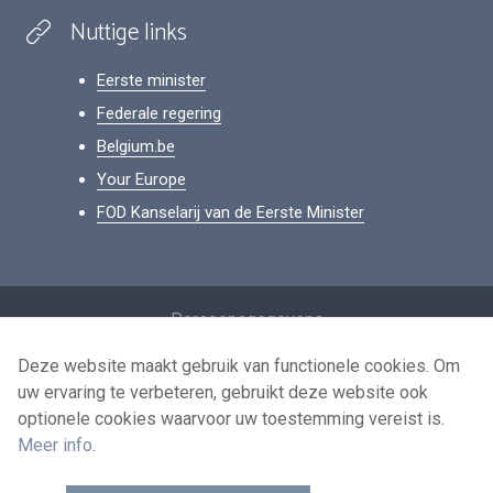
Nuttige links
Eerste minister
Federale regering
Belgium.be
Your Europe
FOD Kanselarij van de Eerste Minister
Footer
Persoonsgegevens
Voorwaarden voor het hergebruik
Deze website maakt gebruik van functionele cookies. Om
uw ervaring te verbeteren, gebruikt deze website ook
Contacteer ons
optionele cookies waarvoor uw toestemming vereist is.
Toegankelijkheid
Meer info
.