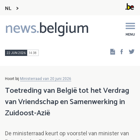
NL
news.
belgium
Main
navigation
MENU
Faceb
Tw
22 JUN 2026
14:38
Hoort bij
Ministerraad van 20 juni 2026
Toetreding van België tot het Verdrag
van Vriendschap en Samenwerking in
Zuidoost-Azië
De ministerraad keurt op voorstel van minister van