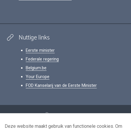
Nuttige links
Eerste minister
Federale regering
Belgium.be
Your Europe
FOD Kanselarij van de Eerste Minister
Footer
Persoonsgegevens
Voorwaarden voor het hergebruik
Deze website maakt gebruik van functionele cookies. Om