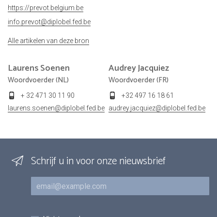
https://prevot.belgium.be
info.prevot@diplobel.fed.be
Alle artikelen van deze bron
Laurens
Soenen
Audrey
Jacquiez
Woordvoerder (NL)
Woordvoerder (FR)
+ 32 471 30 11 90
+32 497 16 18 61
laurens.soenen@diplobel.fed.be
audrey.jacquiez@diplobel.fed.be
Schrijf u in voor onze nieuwsbrief
E-mail
Inschrijvingen