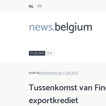
NL
FR
news.
belgium
Main
navigation
17 JUL 2015
19:05
Hoort bij
Ministerraad van 17 juli 2015
Tussenkomst van Fin
exportkrediet