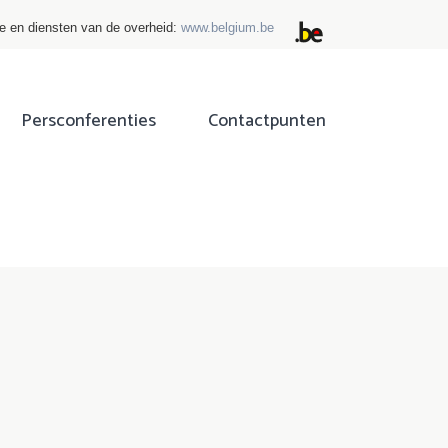
ie en diensten van de overheid:
www.belgium.be
Persconferenties
Contactpunten
ok
tter