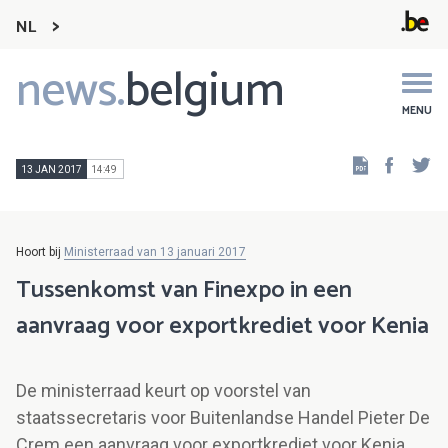
NL
news.
belgium
Main
navigation
MENU
Faceb
Tw
13 JAN 2017
14:49
Hoort bij
Ministerraad van 13 januari 2017
Tussenkomst van Finexpo in een
aanvraag voor exportkrediet voor Kenia
De ministerraad keurt op voorstel van
staatssecretaris voor Buitenlandse Handel Pieter De
Crem een aanvraag voor exportkrediet voor Kenia