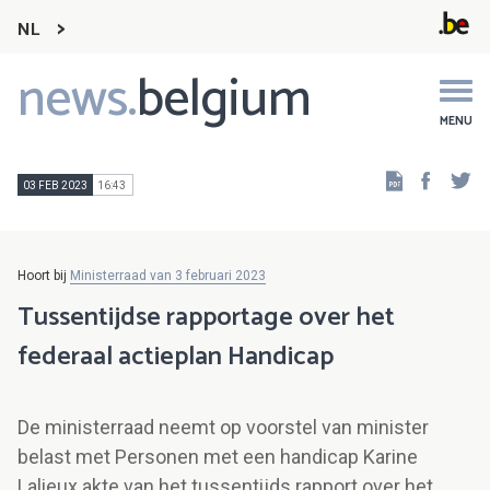
NL
news.
belgium
Main
navigation
MENU
Faceb
Tw
03 FEB 2023
16:43
Hoort bij
Ministerraad van 3 februari 2023
Tussentijdse rapportage over het
federaal actieplan Handicap
De ministerraad neemt op voorstel van minister
belast met Personen met een handicap Karine
Lalieux akte van het tussentijds rapport over het