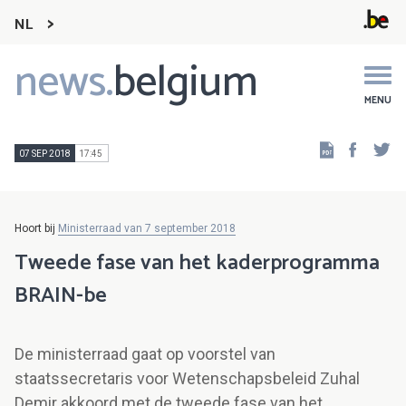
NL
news.
belgium
Main
navigation
MENU
Faceb
Tw
07 SEP 2018
17:45
Hoort bij
Ministerraad van 7 september 2018
Tweede fase van het kaderprogramma
BRAIN-be
De ministerraad gaat op voorstel van
staatssecretaris voor Wetenschapsbeleid Zuhal
Demir akkoord met de tweede fase van het