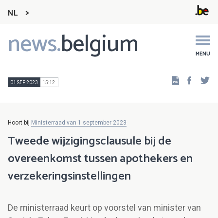
NL
news.
belgium
Main
navigation
MENU
Faceb
Tw
01 SEP 2023
15:12
Hoort bij
Ministerraad van 1 september 2023
Tweede wijzigingsclausule bij de
overeenkomst tussen apothekers en
verzekeringsinstellingen
De ministerraad keurt op voorstel van minister van