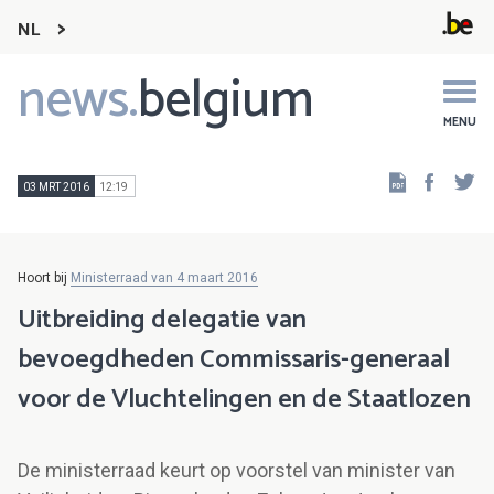
NL
news.
belgium
Main
navigation
MENU
Faceb
Tw
03 MRT 2016
12:19
Hoort bij
Ministerraad van 4 maart 2016
Uitbreiding delegatie van
bevoegdheden Commissaris-generaal
voor de Vluchtelingen en de Staatlozen
De ministerraad keurt op voorstel van minister van