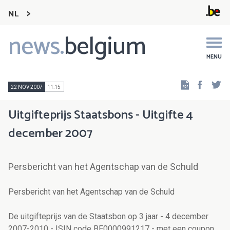
NL
news.
belgium
Main
navigation
MENU
Faceb
Tw
22 NOV 2007
11:15
Uitgifteprijs Staatsbons - Uitgifte 4
december 2007
Persbericht van het Agentschap van de Schuld
Persbericht van het Agentschap van de Schuld
De uitgifteprijs van de Staatsbon op 3 jaar - 4 december
2007-2010 - ISIN code BE0000991217 - met een coupon