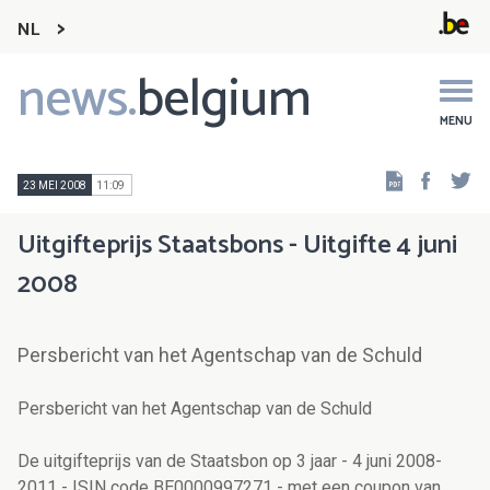
NL
news.
belgium
Main
navigation
MENU
Faceb
Tw
23 MEI 2008
11:09
Uitgifteprijs Staatsbons - Uitgifte 4 juni
2008
Persbericht van het Agentschap van de Schuld
Persbericht van het Agentschap van de Schuld
De uitgifteprijs van de Staatsbon op 3 jaar - 4 juni 2008-
2011 - ISIN code BE0000997271 - met een coupon van