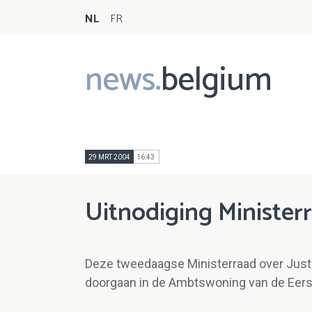
NL
FR
news.
belgium
Main
navigation
29 MRT 2004
16:43
Uitnodiging Ministerr
Deze tweedaagse Ministerraad over Justit
doorgaan in de Ambtswoning van de Eers