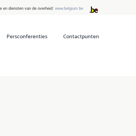
ie en diensten van de overheid:
www.belgium.be
Persconferenties
Contactpunten
ok
tter