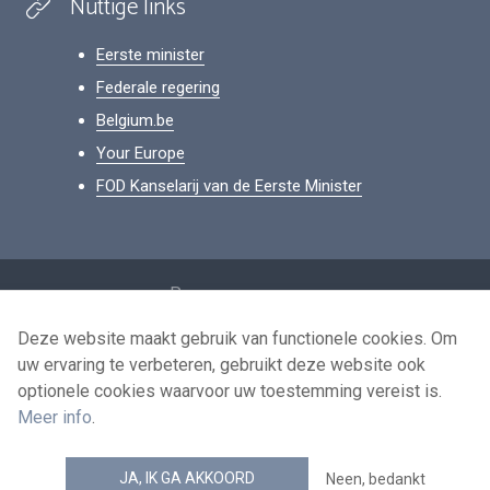
Nuttige links
Eerste minister
Federale regering
Belgium.be
Your Europe
FOD Kanselarij van de Eerste Minister
Footer
Persoonsgegevens
Voorwaarden voor het hergebruik
Deze website maakt gebruik van functionele cookies. Om
uw ervaring te verbeteren, gebruikt deze website ook
Contacteer ons
optionele cookies waarvoor uw toestemming vereist is.
Toegankelijkheid
Meer info
.
news.belgium RSS feed
JA, IK GA AKKOORD
Neen, bedankt