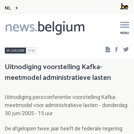
NL
news.
belgium
Main
navigation
MENU
Faceb
Tw
29 JUN 2005
13:05
Uitnodiging voorstelling Kafka-
meetmodel administratieve lasten
Uitnodiging persconferentie voorstelling Kafka-
meetmodel voor administratieve lasten - donderdag
30 juni 2005 - 15 uur
De afgelopen twee jaar heeft de federale regering