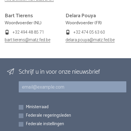
Bart
Tierens
Delara
Pouya
Woordvoerder (NL)
Woordvoerder (FR)
+32 494 48 85 71
+32 474 05 63 60
bart.tierens@matz.fed.be
delara.pouya@matz.fed.be
Schrijf u in voor onze nieuwsbrief
E-mail
Inschrijvingen
Ministerraad
Federale regeringsleden
Federale instellingen