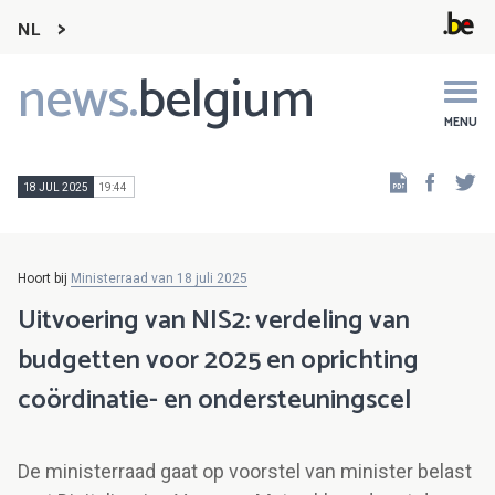
NL
news.
belgium
Main
navigation
MENU
Faceb
Tw
18 JUL 2025
19:44
Hoort bij
Ministerraad van 18 juli 2025
Uitvoering van NIS2: verdeling van
budgetten voor 2025 en oprichting
coördinatie- en ondersteuningscel
De ministerraad gaat op voorstel van minister belast