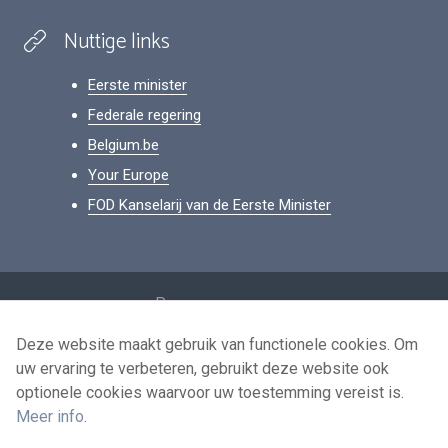
Nuttige links
Eerste minister
Federale regering
Belgium.be
Your Europe
FOD Kanselarij van de Eerste Minister
Footer
Persoonsgegevens
Voorwaarden voor het hergebruik
Deze website maakt gebruik van functionele cookies. Om
uw ervaring te verbeteren, gebruikt deze website ook
Contacteer ons
optionele cookies waarvoor uw toestemming vereist is.
Toegankelijkheid
Meer info
.