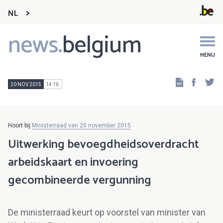
NL
news.
belgium
Main
navigation
MENU
Faceb
Tw
20 NOV 2015
14:16
Hoort bij
Ministerraad van 20 november 2015
Uitwerking bevoegdheidsoverdracht
arbeidskaart en invoering
gecombineerde vergunning
De ministerraad keurt op voorstel van minister van