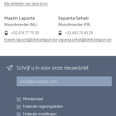
Alle artikelen van deze bron
Maxim
Laporte
Sepanta
Sehati
Woordvoerder (NL)
Woordvoerder (FR)
+32 474 77 70 30
+32 492 70 43 29
maxim.laporte@bihet.belgium.be
sepanta.sehati@bihet.belgium.be
Schrijf u in voor onze nieuwsbrief
E-mail
Inschrijvingen
Ministerraad
Federale regeringsleden
Federale instellingen