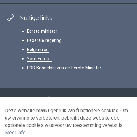
Nuttige links
Eerste minister
Federale regering
Belgium.be
Your Europe
FOD Kanselarij van de Eerste Minister
Footer
Persoonsgegevens
Voorwaarden voor het hergebruik
Deze website maakt gebruik van functionele cookies. Om
uw ervaring te verbeteren, gebruikt deze website ook
Contacteer ons
optionele cookies waarvoor uw toestemming vereist is.
Toegankelijkheid
Meer info
.