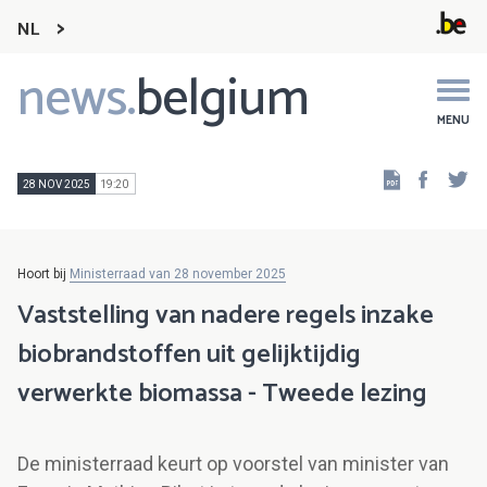
NL
news.
belgium
Main
navigation
MENU
Faceb
Tw
28 NOV 2025
19:20
Hoort bij
Ministerraad van 28 november 2025
Vaststelling van nadere regels inzake
biobrandstoffen uit gelijktijdig
verwerkte biomassa - Tweede lezing
De ministerraad keurt op voorstel van minister van