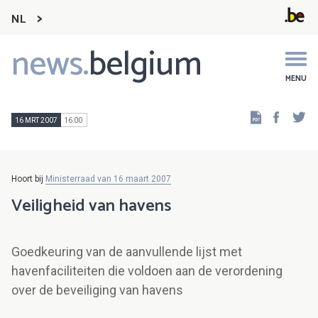
NL
news.
belgium
Main
navigation
MENU
Faceb
Tw
16 MRT 2007
16:00
Hoort bij
Ministerraad van 16 maart 2007
Veiligheid van havens
Goedkeuring van de aanvullende lijst met
havenfaciliteiten die voldoen aan de verordening
over de beveiliging van havens