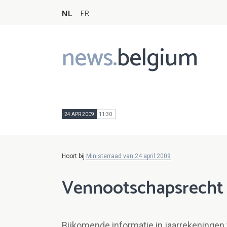
NL
FR
news.
belgium
Main
navigation
24 APR 2009
11:30
Hoort bij
Ministerraad van 24 april 2009
Vennootschapsrecht
Bijkomende informatie in jaarrekeninge