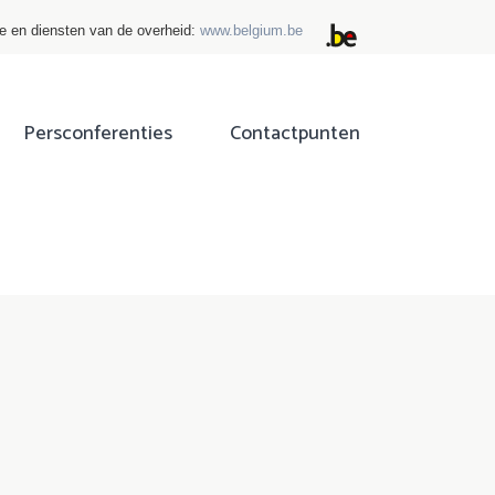
ie en diensten van de overheid:
www.belgium.be
Persconferenties
Contactpunten
ok
tter