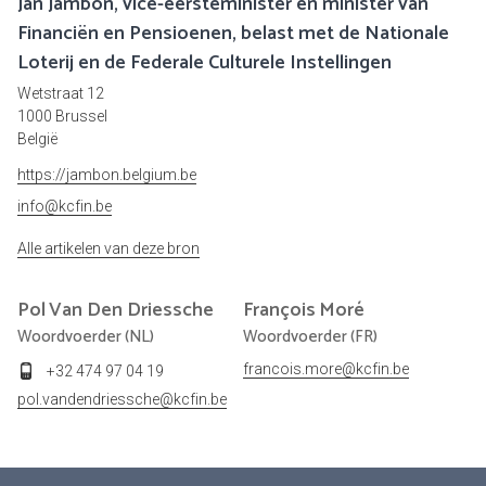
Jan Jambon, vice-eersteminister en minister van
Financiën en Pensioenen, belast met de Nationale
Loterij en de Federale Culturele Instellingen
Wetstraat 12
1000 Brussel
België
https://jambon.belgium.be
info@kcfin.be
Alle artikelen van deze bron
Pol
Van Den Driessche
François
Moré
Woordvoerder (NL)
Woordvoerder (FR)
francois.more@kcfin.be
+32 474 97 04 19
pol.vandendriessche@kcfin.be