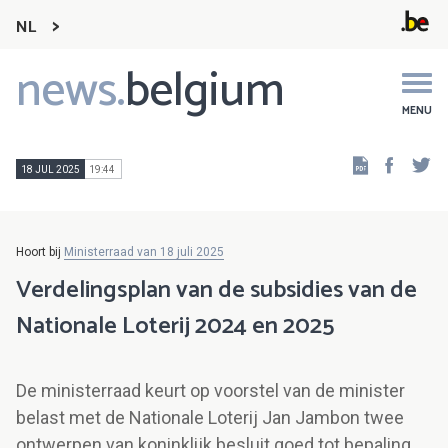
NL
news.
belgium
Main
navigation
MENU
Faceb
Tw
18 JUL 2025
19:44
Hoort bij
Ministerraad van 18 juli 2025
Verdelingsplan van de subsidies van de
Nationale Loterij 2024 en 2025
De ministerraad keurt op voorstel van de minister
belast met de Nationale Loterij Jan Jambon twee
ontwerpen van koninklijk besluit goed tot bepaling