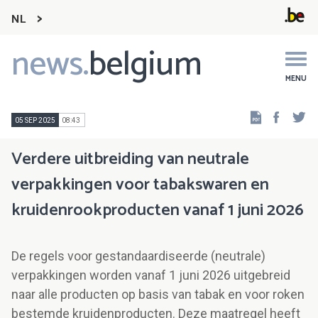
NL
news.
belgium
Main
navigation
MENU
Faceb
Tw
05 SEP 2025
08:43
Verdere uitbreiding van neutrale
verpakkingen voor tabakswaren en
kruidenrookproducten vanaf 1 juni 2026
De regels voor gestandaardiseerde (neutrale)
verpakkingen worden vanaf 1 juni 2026 uitgebreid
naar alle producten op basis van tabak en voor roken
bestemde kruidenproducten. Deze maatregel heeft