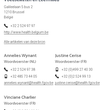
Voedselketen en Leefmilieu
Galileelaan 5 bus 2
1210 Brussel
België
+32 2 524 97 97
http://www.health.belgium.be
Alle artikelen van deze bron
Annelies
Wynant
Justine
Cerise
Woordvoerster (NL)
Woordvoerster (FR)
+32 2 524 97 38
+32 (0)499 27 40 30
+32 485 73 44 05
+32 (0)2 524 99 13
annelies.wynant@health.fgov.be
justine.cerise@health.fgov.be
Vinciane
Charlier
Woordvoerster (FR)