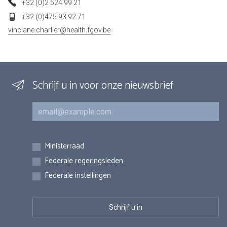
+32 (0)2 524 99 21
+32 (0)475 93 92 71
vinciane.charlier@health.fgov.be
Schrijf u in voor onze nieuwsbrief
E-mail
Inschrijvingen
Ministerraad
Federale regeringsleden
Federale instellingen