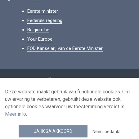
Eerste minister
Federale regering
Belgium.be
Your Europe
FOD Kanselarij van de Eerste Minister
Footer
Persoonsgegevens
Voorwaarden voor het hergebruik
Deze website maakt gebruik van functionele cookies. Om
uw ervaring te verbeteren, gebruikt deze website ook
Contacteer ons
optionele cookies waarvoor uw toestemming vereist is.
Toegankelijkheid
Meer info
.
news.belgium RSS feed
JA, IK GA AKKOORD
Neen, bedankt