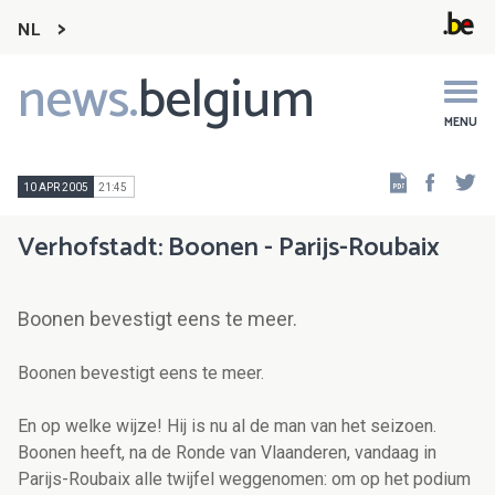
NL
news.
belgium
Main
navigation
MENU
Faceb
Tw
10 APR 2005
21:45
Verhofstadt: Boonen - Parijs-Roubaix
Boonen bevestigt eens te meer.
Boonen bevestigt eens te meer.
En op welke wijze! Hij is nu al de man van het seizoen.
Boonen heeft, na de Ronde van Vlaanderen, vandaag in
Parijs-Roubaix alle twijfel weggenomen: om op het podium