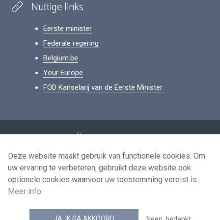
Nuttige links
Eerste minister
Federale regering
Belgium.be
Your Europe
FOD Kanselarij van de Eerste Minister
Footer
Persoonsgegevens
Voorwaarden voor het hergebruik
Deze website maakt gebruik van functionele cookies. Om
uw ervaring te verbeteren, gebruikt deze website ook
Contacteer ons
optionele cookies waarvoor uw toestemming vereist is.
Toegankelijkheid
Meer info
.
news.belgium RSS feed
JA, IK GA AKKOORD
Neen, bedankt